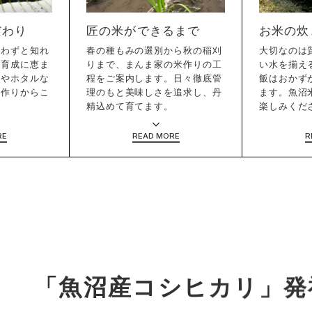
だわり
匠の米ができるまで
お米の炊
言わずと知れ
春の種もみの選別から秋の稲刈
大切なのは
の育成に恵ま
りまで、まんま家の米作りの工
い水を揃え
ルやホタルな
程をご案内します。日々徹底管
飯はおかず
土作りからこ
理のもと美味しさを追求し、丹
ます。魚沼
精込めて育てます。
楽しみくだ
「魚沼産コシヒカリ」
発