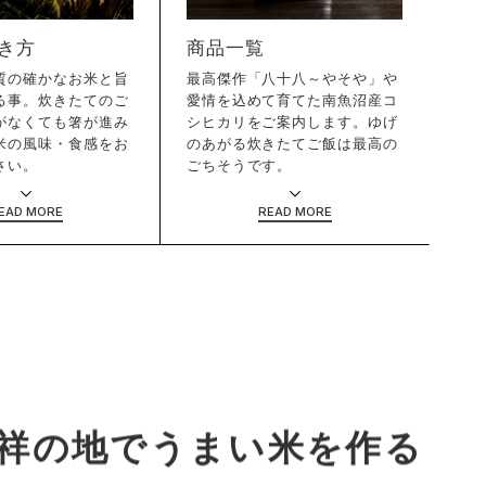
き方
商品一覧
質の確かなお米と旨
最高傑作「八十八～やそや」や
る事。炊きたてのご
愛情を込めて育てた南魚沼産コ
がなくても箸が進み
シヒカリをご案内します。ゆげ
米の風味・食感をお
のあがる炊きたてご飯は最高の
さい。
ごちそうです。
祥の地でうまい米を作る