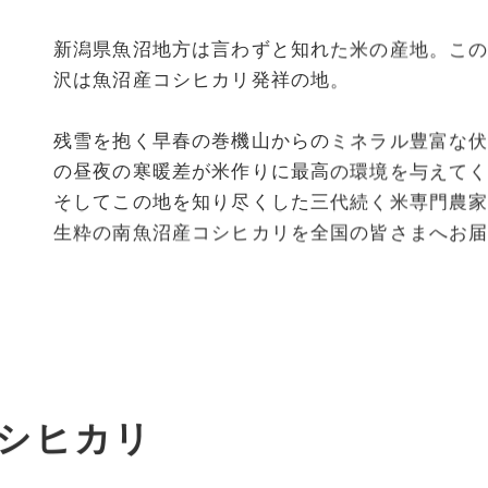
新潟県魚沼地方は言わずと知れた米の産地。こ
沢は魚沼産コシヒカリ発祥の地。
残雪を抱く早春の巻機山からのミネラル豊富な
の昼夜の寒暖差が米作りに最高の環境を与えて
そしてこの地を知り尽くした三代続く米専門農
生粋の南魚沼産コシヒカリを全国の皆さまへお
シヒカリ