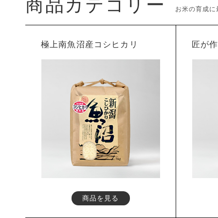
商品カテゴリー
お米の育成に
極上南魚沼産コシヒカリ
匠が