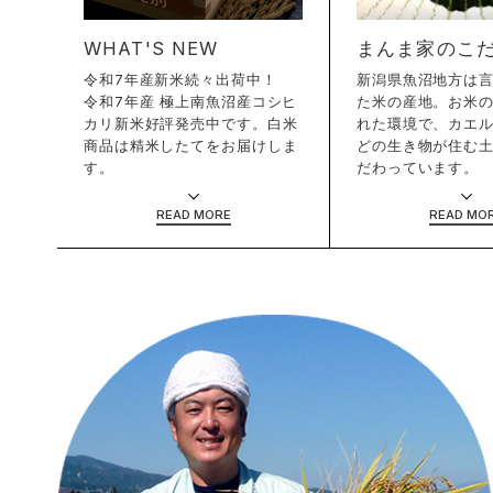
WHAT'S NEW
まんま家のこ
令和7年産新米続々出荷中！
新潟県魚沼地方は
令和7年産 極上南魚沼産コシヒ
た米の産地。お米
カリ新米好評発売中です。白米
れた環境で、カエ
商品は精米したてをお届けしま
どの生き物が住む
す。
だわっています。