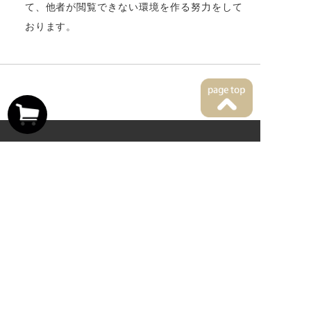
て、他者が閲覧できない環境を作る努力をして
おります。
新潟県南魚沼塩沢の生産農家より直送！
極上南魚沼産コシヒカリをお届けします。
商品一覧
まんま家のこだわり
匠の米ができるまで
お米の炊き方
会員登録
会員マイページ
お買い物ガイド
よくある質問
会社案内
特定商取引に関する表記