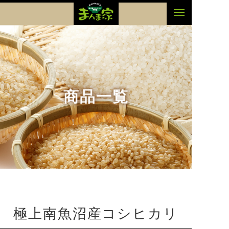
まんま家
商品一覧
極上南魚沼産コシヒカリ